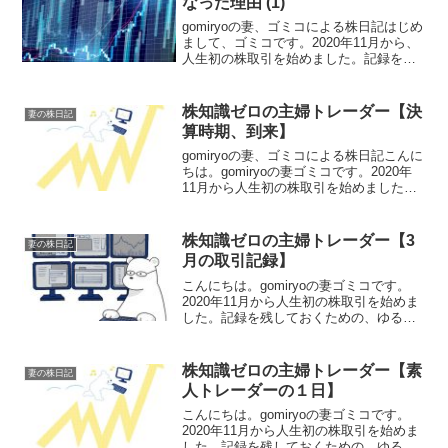
なった理由 (1)
gomiryoの妻、ゴミコによる株日記はじめ
まして、ゴミコです。2020年11月から、
人生初の株取引を始めました。記録を残
しておくための、ゆるい日記のつもりで
書き綴っていこうと思っています。
「株？投資？なにそれ怖い」ゴミコにと
株知識ゼロの主婦トレーダー【決
妻の株日記
って株式投資と...
算時期、到来】
gomiryoの妻、ゴミコによる株日記こんに
ちは。gomiryoの妻ゴミコです。2020年
11月から人生初の株取引を始めました。
記録を残しておくための、ゆるい日記の
つもりで書き綴っていこうと思っていま
す。前回の記事→株知識ゼロの主婦トレ
株知識ゼロの主婦トレーダー【3
妻の株日記
ーダ...
月の取引記録】
こんにちは。gomiryoの妻ゴミコです。
2020年11月から人生初の株取引を始めま
した。記録を残しておくための、ゆるい
日記のつもりで書き綴っていこうと思っ
ています。前回の記事→株知識ゼロの主
婦トレーダー【2月の取引記録】【３月彼
株知識ゼロの主婦トレーダー【素
妻の株日記
岸底につい...
人トレーダーの１日】
こんにちは。gomiryoの妻ゴミコです。
2020年11月から人生初の株取引を始めま
した。記録を残しておくための、ゆるい