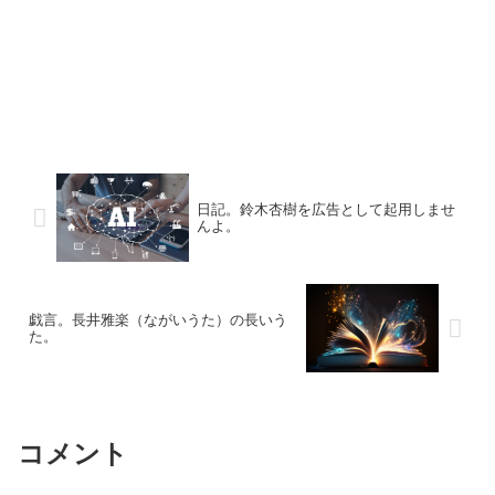
日記。鈴木杏樹を広告として起用しませ
んよ。
戯言。長井雅楽（ながいうた）の長いう
た。
コメント