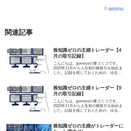
gomiryo
関連記事
株知識ゼロの主婦トレーダー【4
妻の株日記
月の取引記録】
こんにちは。gomiryoの妻ゴミコです。
2020年11月から人生初の株取引を始めま
した。記録を残しておくための、ゆるい
日記のつもりで書き綴っていこうと思っ
ています。前回の記事→株知識ゼロの主
婦トレーダー【3月の取引記録】2021年4
株知識ゼロの主婦トレーダー【9
妻の株日記
月、取...
月の取引記録】
こんにちは。gomiryoの妻ゴミコです。
2020年11月から人生初の株取引を始めま
した。記録を残しておくための、ゆるい
日記のつもりで書き綴っていこうと思っ
ています。前回の記事→株知識ゼロの主
婦トレーダー【5678月の取引記録】2021
株知識ゼロの主婦がトレーダーに
妻の株日記
年9...