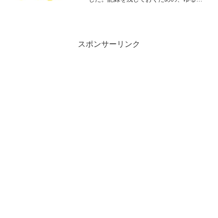
日記のつもりで書き綴っていこうと思っ
ています。前回の記事→株知識ゼロの主
婦トレーダー【4月の取引記録】2021年5
月、取...
スポンサーリンク