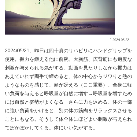
2024.05.22
2024/05/21。昨日は四十肩のリハビリにハンドグリップを
使用。握力を鍛える他に前腕、大胸筋、広背筋にも適度な
刺激が与えられる気がする。動画を見たりしながら握力は
あえていれず両手で締めると、体の中心からジワりと熱の
ようなものを感じて、頭が冴える（ここ重要）。全身に軽
い負荷を与えると呼吸量が自然に増す→呼吸量を増すため
には自然と姿勢がよくなる→さらに力を込める。体の一部
に強い負荷をかけると、別の体の筋肉をリラックスさせる
ことにもなる。そうして体全体にほどよい刺激が与えられ
てぽかぽかしてくる。体にいい気がする。