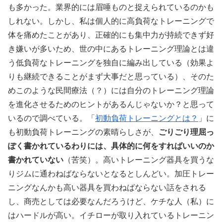
も多かった。業界的には眉唾ものと捉えられているのかも
しれない。しかし、私は個人的に高負荷なトレーニングで
体を痛めたことがあり、正確的にも集中力が持続できず好
き嫌いが多いため、世の中にあるトレーニング理論とは違
う低負荷なトレーニングを独自に編み出している（効果よ
りも継続できることがまず大事だと思っている）、そのた
めこのような民間療法（？）には自分のトレーニング理論
を進化させるためのヒントがあるんじゃないか？と思って
いるので調べている。「
初動負荷トレーニングとは？
」に
も初動負荷トレーニングの素晴らしさが、
ごりごり理屈っ
ぽく書かれているわりには、具体的に何をすればいいのか
書かれていない
（苦笑）。高いトレーニング器具を買うな
りジムに通わねばならないとなるとしんどい。加圧トレー
ニングなんかも高い器具を買わねばならない話をされる
し、商売としては必要なんだろうけど、ケチな人（私）に
はハードルが高い。イチローが取り入れているトレーニン