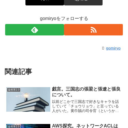
gomiryoをフォローする
gomiryo
関連記事
戯言。三国志の張梁と張遼と張良
徒然草2.0
について。
以前どこかで三国志で好きなキャラを話
していて「チョウリョウ」と言っている
人がいた。黄巾賊の司令官（というか張
角兄弟の末弟である張梁）が好きなんて
変わっているな…と思いましたが、そん
なわけはありませんでした（汗）チョウ
AWS探究。ネットワークACLは
徒然草2.0