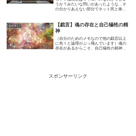
うか？みたいな問いがあったような…そ
の分かりあえない部分でネット民と衝突
しているのが個人的に「おもしろい」と
思います。格差拡大はともかく利益誘導
っていうのはあるような…気がする。い
【戯言】魂の存在と自己犠牲の精
徒然草2.0
や、つなげようと思えば、...
神
（自分のためのメモなので他の戯言以上
に色々と論理がぶっ飛んでいます）魂の
存在があるからこそ、自己犠牲の精神が
成立すると言えるのでしょうか。（死ん
だら終わりだという人は生きていること
がすべてなので利己的に生きると思うの
です）キリスト教ないしは...
スポンサーリンク