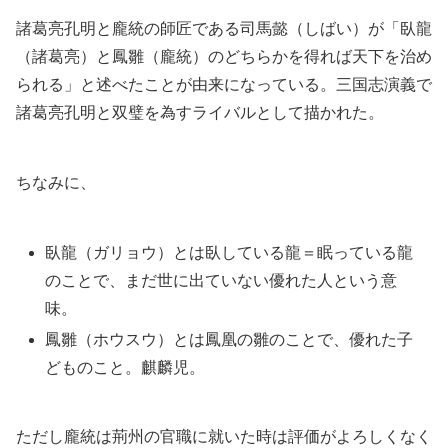
諸葛亮孔明と龐統の師匠である司馬懿（しばい）が「臥龍
（諸葛亮）と鳳雛（龐統）のどちらかを得れば天下を治め
られる」と述べたことが由来になっている。三国志演義で
諸葛亮孔明と双璧を為すライバルとして描かれた。
ちなみに、
臥龍（ガリョウ）とは臥している龍＝眠っている龍
のことで、まだ世に出ていない優れた人という意
味。
鳳雛（ホウスウ）とは鳳凰の雛のことで、優れた子
どものこと。麒麟児。
ただし龐統は荊州の官職に就いた時は評価がよろしくなく