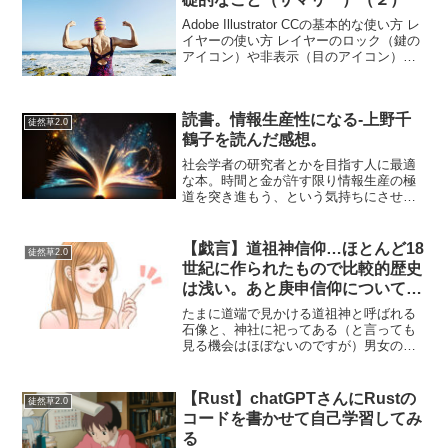
Adobe Illustrator CCの基本的な使い方 レ
イヤーの使い方 レイヤーのロック（鍵の
アイコン）や非表示（目のアイコン）
は、クリックでチェックをつけることも
できるが、ドラックして選択することも
できる。 レイヤーの右の空いているス...
読書。情報生産性になる-上野千
徒然草2.0
鶴子を読んだ感想。
社会学者の研究者とかを目指す人に最適
な本。時間と金が許す限り情報生産の極
道を突き進もう、という気持ちにさせて
くれる本だった。本物のヤクザに喧嘩と
刺し違えなければならなくなったら、わ
しは情報生産組のモンじゃあ！とアウト
【戯言】道祖神信仰…ほとんど18
徒然草2.0
レイジな駆け引きしないと...
世紀に作られたもので比較的歴史
は浅い。あと庚申信仰についてふ
と思い巡らしてみた。
たまに道端で見かける道祖神と呼ばれる
石像と、神社に祀ってある（と言っても
見る機会はほぼないのですが）男女の神
様は別物みたいですが、夫婦の形をとっ
ているという意味ではなんとも微笑まし
い気持ちになるものが多いです。でも道
【Rust】chatGPTさんにRustの
徒然草2.0
端にある道祖神的なものは...
コードを書かせて自己学習してみ
る