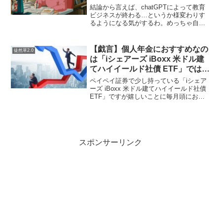
結論から言えば、chatGPTによって教育
ビジネスが終わる…というか様変わりす
るようになる気がするわ。めっちゃ自分
の学習効率がいい気がする。Rustの学習
をしている…前回はRustで標準入出力を
させてみたら結構つらいコードだと思っ
【戯言】個人年金におすすめなの
徒然草2.0
た。外部か...
は「iシェアーズ iBoxx 米ドル建
てハイイールド社債 ETF」ではな
いか？
ペイペイ証券で少し持っている「iシェア
ーズ iBoxx 米ドル建てハイイールド社債
ETF」ですが嬉しいことに毎月頭にお金
が振り込まれてきます。ハイイールド債
＝劣後債と名称は悪いですが…為替の影
響やら分配が多いと経費率（信託報酬）
なども上が...
スポンサーリンク