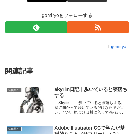
gomiryoをフォローする
gomiryo
関連記事
skyrim日記｜歩いていると寝落ち
徒然草2.0
する
「Skyrim……歩いていると寝落ちする。
壁に向かって歩いているだけならまだい
い。だが、気づけば川に入って溺れ死
に、崖から落ちて即死している。寝なが
ら歩くのは危険だ。ゾンビを撃つゲーム
に慣れると、普通のゲームが物足りなく
Adobe Illustrator CCで学んだ基
徒然草2.0
なる。もしかすると人...
礎的なこと（サマリー）（２）